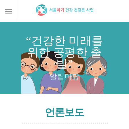
“건강한 미래를
위한 공평한 출
발”
알림마당
언론보도