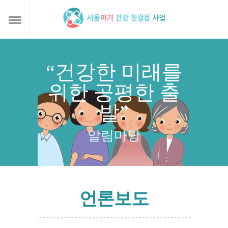
“건강한 미래를
위한 공평한 출
발”
알림마당
언론보도