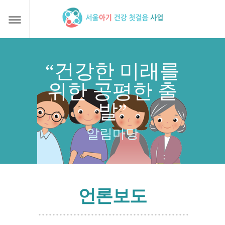
“건강한 미래를
위한 공평한 출
발”
알림마당
언론보도