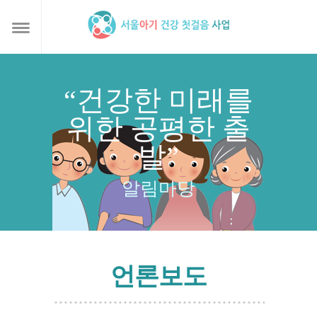
“건강한 미래를
위한 공평한 출
발”
알림마당
언론보도