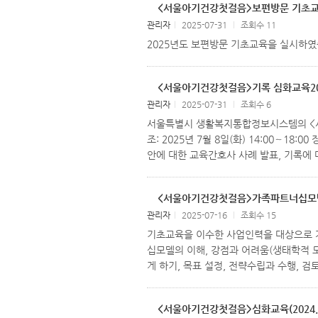
<서울아기건강첫걸음>보편방문 기초교육 실시(
관리자
l
2025-07-31
l
조회수 11
2025년도 보편방문 기초교육을 실시하였습
<서울아기건강첫걸음>기록 심화교육2025.0
관리자
l
2025-07-31
l
조회수 6
서울특별시 생활복지통합정보시스템의 <서울아기
조: 2025년 7월 8일(화) 14:00∼1
안에 대한 교육간호사 사례 발표, 기록에 
<서울아기건강첫걸음>가족파트너십모델 훈련 
관리자
l
2025-07-16
l
조회수 15
기초교육을 이수한 사업인력을 대상으로 가족파트
십모델의 이해, 강점과 어려움(생태학적 모
게 하기, 목표 설정, 전략수립과 수행, 검
<서울아기건강첫걸음>심화교육(2024.11