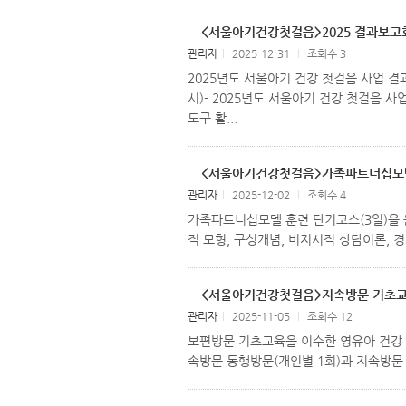
<서울아기건강첫걸음>2025 결과보고회 개
관리자
l
2025-12-31
l
조회수 3
2025년도 서울아기 건강 첫걸음 사업 결과보고
시)- 2025년도 서울아기 건강 첫걸음 
도구 활...
<서울아기건강첫걸음>가족파트너십모델 훈련 
관리자
l
2025-12-02
l
조회수 4
가족파트너십모델 훈련 단기코스(3일)을 운영하였
적 모형, 구성개념, 비지시적 상담이론, 경
<서울아기건강첫걸음>지속방문 기초교육 실시(
관리자
l
2025-11-05
l
조회수 12
보편방문 기초교육을 이수한 영유아 건강 
속방문 동행방문(개인별 1회)과 지속방문