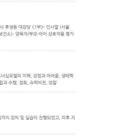
문청사 후생동 대강당 <1부>- 인사말 (서울
 보건소)- 양육자/부모-아이 상호작용 평가
가족파트너십모델의 이해, 강점과 어려움, 생태학
립과 수행, 검토, 슈퍼비전, 성찰
까지 강의 및 실습이 진행되었고, 이후 지