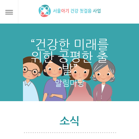
“건강한 미래를
위한 공평한 출
발”
알림마당
소식