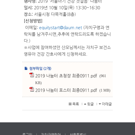
행사명:
2019 '서울아기 건강 첫걸음' 나눔터
일시:
2019년 10월 10일(목) 13:30~16:30
장소:
서울시청 다목적홀(8층)
[신청방법]
이메일:
equitystart@daum.net
(자치구명과 연
락처를 남겨주시면,추후에 연락드리도록 하겠습니
다.)
※사업에 참여하셨던 산모님께서는 자치구 보건소
영유아 건강 간호사에게 신청하세요.
첨부파일 (2개)
2019 나눔터 초청장 최종0911.pdf
(961
KB)
2019 나눔터 포스터 최종0911.pdf
(1 MB)
목록
윗글
아래글
l
l
로그인
자치구연락처
서울특별시
l
l