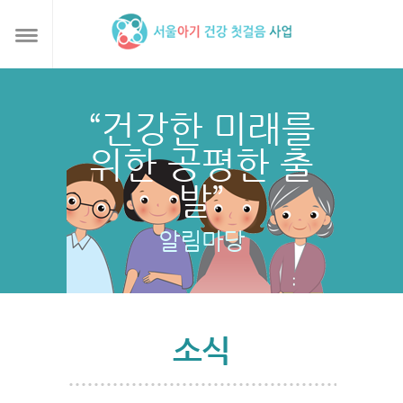
“건강한 미래를
위한 공평한 출
발”
알림마당
소식