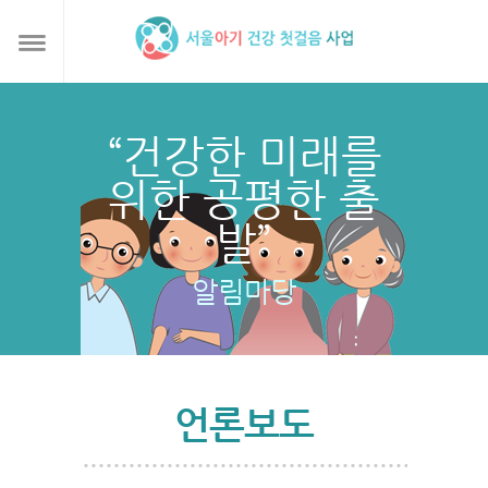
“건강한 미래를
위한 공평한 출
발”
알림마당
언론보도