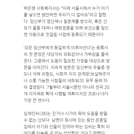
박은영 사회복지사는 “이제 서울시에서 누가 아기
를 낳으면 웬만하면 우리가 다 알아요”라고 말했
다. 임신부가 엽산제나 철분제를 받으러, 혹은 산
모가 물품 대여나 예방접종을 위해 보건소를 찾으
면 자동으로 첫걸음 사업에 등록되기 때문이다.
‘모든 임산부에게 동일하게 이루어진다’는 등록서
의 첫 문장은 대상자의 위화감이나 거부감을 줄여
준다. 그중에서 도움이 필요한 가정을 대상으로 방
문을 이어간다. 지속적 방문은 임산부의 우울증 정
도나 자해 위험도, 사회적 지지 관계망(보살펴주거
나 소통 가능한 사람들의 네트워크) 유무 등에 따
라 결정된다. 7월부터 서울시뿐만 아니라 전국 20
개 지자체로 확대 시행될 계획이지만 코로나19가
가장 큰 변수다.
심채민씨(38)는 친가나 시가의 육아 도움을 받을
수 없는 산모다. 남편이 회사에 있는 동안 온종일
집에서 아기와 단둘이 있어야 하는 심씨는 특히 이
야기를 터놓을 곳 없는 답답함이 크다고 말했다.