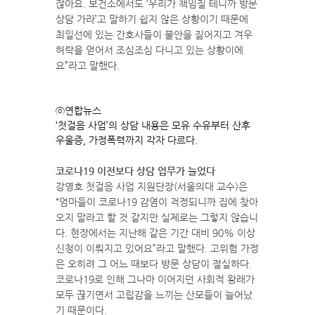
잖아요. 보건소에서도 ‘우리가 책임질 테니까 방문
상담 가라’고 말하기 쉽지 않은 상황이기 때문에
최일선에 있는 간호사들이 불안을 짊어지고 겨우
허락을 얻어서 조심조심 다니고 있는 상황이에
요”라고 말했다.
ⓒ연합뉴스
‘첫걸음 사업’의 상담 내용은 모유 수유부터 산후
우울증, 가정폭력까지 각자 다르다.
코로나19 이전보다 상담 업무가 늘었다
강영호 첫걸음 사업 지원단장(서울의대 교수)은
“엄마들이 코로나19 감염이 걱정되니까 집에 찾아
오지 말라고 할 것 같지만 실제로는 그렇지 않습니
다. 현장에서는 지난해 같은 기간 대비 90% 이상
신청이 이뤄지고 있어요”라고 말했다. 고위험 가정
은 오히려 그 어느 때보다 방문 상담이 절실하다.
코로나19로 인해 그나마 이어지던 사회적 왕래가
모두 끊기면서 고립감을 느끼는 산모들이 늘어났
기 때문이다.