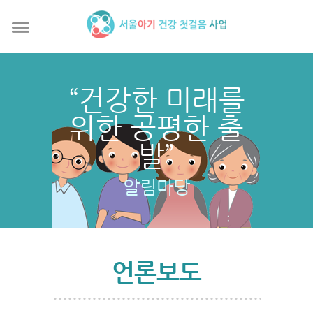
“건강한 미래를
위한 공평한 출
발”
알림마당
언론보도