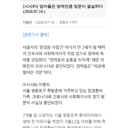
[시사IN] 엄마들은 방역만큼 방문이 절실하다
(2020.07.10.)
지원단
2020-07-10
조회수 7797
l
l
[관련기사 클릭]
서울시의 ‘첫걸음 사업’은 아기가 만 2세가 될 때까
지 간호사와 사회복지사가 직접 집으로 찾아와 육
아를 상담한다. “엄마들의 숨통을 트이게” 해준 이
방문이 코로나19로 중단되었다. 엄마들은 “허공에
떨어진 기분”이다.
ⓒ시사IN 이명익
서울 영등포구 쪽방촌에 거주하고 있는 임정환씨
가족. 코로나19로 간호사와 사회복지사의 정기 방
문이 사실상 중단되었다.
7개월 된 소망이는 서울 영등포역 롯데리아에서
생애 첫 이유식을 먹었다. 6월22일 더위를 피해 쪽
방을 나선 임정환씨(39)와 류성민씨(34)는 낯선