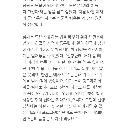
남편도 도움이 되지 않았다. 남편은 ‘원래 애들은
다 그렇다’라는 말을 달고 살았다. 이럴 바엔 차라
리 물만 주면 자라는 식물을 키우는 게 낫지 않을
까 생각했다.
심씨는 모유 수유하는 법을 배우기 위해 보건소에
갔다가 첫걸음 사업에 등록했다. 친한 친구나 남편
에게조차 말하지 못했던 내밀한 감정을 간호사에
게는 털어놓을 수 있었다. “신랑한테 ‘애가 울 때
내 머리가 너무 아파’ 이런 이야기는 할 수 있어요.
근데 ‘애가 울 때 애를 한 대 때리고 싶어’ 이런 말
은 못해요. 한번은 애가 너무 울길래 저도 모르게
애를 밀친 적이 있었어요. 애가 눈이 땡그래져서
저를 쳐다보더라고요. 신랑이더라도 나를 이상하
게 볼까 봐 그런 얘기는 못해요. 엄마는 항상 참고
사랑만 줘야 한다는 기대가 있으니까. 그런데 선생
님한테는 이런 감정 저런 감정 다 이야기할 수 있
는 거죠. 이 프로그램은 육아도 육아지만 무엇보다
엄마들의 숨통을 트이게 해줘요.”