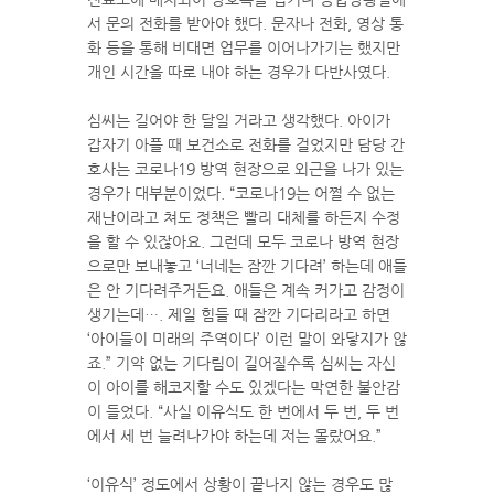
서 문의 전화를 받아야 했다. 문자나 전화, 영상 통
화 등을 통해 비대면 업무를 이어나가기는 했지만
개인 시간을 따로 내야 하는 경우가 다반사였다.
심씨는 길어야 한 달일 거라고 생각했다. 아이가
갑자기 아플 때 보건소로 전화를 걸었지만 담당 간
호사는 코로나19 방역 현장으로 외근을 나가 있는
경우가 대부분이었다. “코로나19는 어쩔 수 없는
재난이라고 쳐도 정책은 빨리 대체를 하든지 수정
을 할 수 있잖아요. 그런데 모두 코로나 방역 현장
으로만 보내놓고 ‘너네는 잠깐 기다려’ 하는데 애들
은 안 기다려주거든요. 애들은 계속 커가고 감정이
생기는데…. 제일 힘들 때 잠깐 기다리라고 하면
‘아이들이 미래의 주역이다’ 이런 말이 와닿지가 않
죠.” 기약 없는 기다림이 길어질수록 심씨는 자신
이 아이를 해코지할 수도 있겠다는 막연한 불안감
이 들었다. “사실 이유식도 한 번에서 두 번, 두 번
에서 세 번 늘려나가야 하는데 저는 몰랐어요.”
‘이유식’ 정도에서 상황이 끝나지 않는 경우도 많