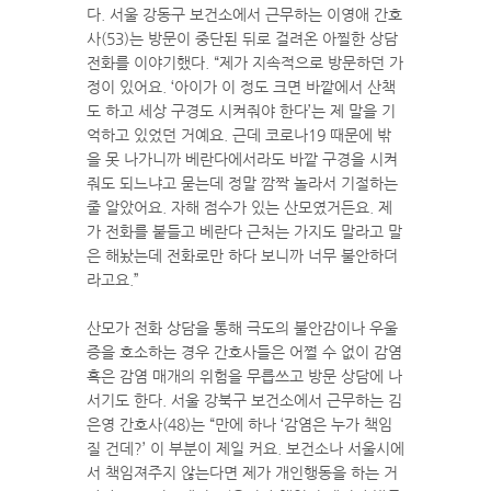
다. 서울 강동구 보건소에서 근무하는 이영애 간호
사(53)는 방문이 중단된 뒤로 걸려온 아찔한 상담
전화를 이야기했다. “제가 지속적으로 방문하던 가
정이 있어요. ‘아이가 이 정도 크면 바깥에서 산책
도 하고 세상 구경도 시켜줘야 한다’는 제 말을 기
억하고 있었던 거예요. 근데 코로나19 때문에 밖
을 못 나가니까 베란다에서라도 바깥 구경을 시켜
줘도 되느냐고 묻는데 정말 깜짝 놀라서 기절하는
줄 알았어요. 자해 점수가 있는 산모였거든요. 제
가 전화를 붙들고 베란다 근처는 가지도 말라고 말
은 해놨는데 전화로만 하다 보니까 너무 불안하더
라고요.”
산모가 전화 상담을 통해 극도의 불안감이나 우울
증을 호소하는 경우 간호사들은 어쩔 수 없이 감염
혹은 감염 매개의 위험을 무릅쓰고 방문 상담에 나
서기도 한다. 서울 강북구 보건소에서 근무하는 김
은영 간호사(48)는 “만에 하나 ‘감염은 누가 책임
질 건데?’ 이 부분이 제일 커요. 보건소나 서울시에
서 책임져주지 않는다면 제가 개인행동을 하는 거