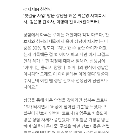
ⓒ시사IN 신선영
‘첫걸음 사업’ 방문 상담을 해온 박은영 사회복지
사, 김은영 간호사, 이영애 간호사(왼쪽부터).
상담에서 다루는 주제는 개인마다 각각 다르다. 간
호사와 심씨의 대화에서 육아 상담이 차지하는 비
중은 30% 정도다. “지난 한 주 동안 아이가 어땠
는지 기록해둔 걸 쫙 이야기하고 나면 이제 그걸로
인해 제가 느낀 감정에 대해서 말해요. 선생님이
‘어머니는 틀리지 않았다. 어머니의 방식이 정답은
아니지만 그래도 이 아이한테는 이게 맞다’ 말씀해
주시는데 이럴 땐 정말 간호사 선생님이 남편보다
나아요.”
상담을 통해 차츰 안정을 찾아가던 심씨는 코로나
19가 터지면서 ‘허공에 떨어진 기분’을 느꼈다. 3
월부터 간호사 인력이 코로나19 업무로 차출되자
방문 상담 자체가 중단됐다. 고위험군 가정을 방문
하며 ‘최후의 동아줄’ 구실을 하던 간호사들은 선별
진료소에 배치되어 방호복을 입거나 종합상황실에