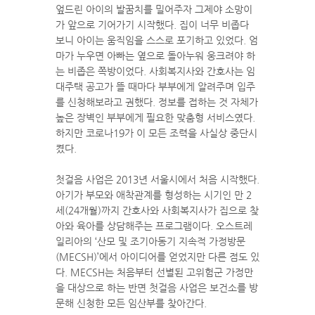
엎드린 아이의 발꿈치를 밀어주자 그제야 소망이
가 앞으로 기어가기 시작했다. 집이 너무 비좁다
보니 아이는 움직임을 스스로 포기하고 있었다. 엄
마가 누우면 아빠는 옆으로 돌아누워 웅크려야 하
는 비좁은 쪽방이었다. 사회복지사와 간호사는 임
대주택 공고가 뜰 때마다 부부에게 알려주며 입주
를 신청해보라고 권했다. 정보를 접하는 것 자체가
높은 장벽인 부부에게 필요한 맞춤형 서비스였다.
하지만 코로나19가 이 모든 조력을 사실상 중단시
켰다.
첫걸음 사업은 2013년 서울시에서 처음 시작했다.
아기가 부모와 애착관계를 형성하는 시기인 만 2
세(24개월)까지 간호사와 사회복지사가 집으로 찾
아와 육아를 상담해주는 프로그램이다. 오스트레
일리아의 ‘산모 및 조기아동기 지속적 가정방문
(MECSH)’에서 아이디어를 얻었지만 다른 점도 있
다. MECSH는 처음부터 선별된 고위험군 가정만
을 대상으로 하는 반면 첫걸음 사업은 보건소를 방
문해 신청한 모든 임산부를 찾아간다.