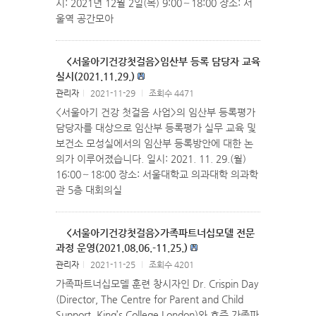
시: 2021년 12월 2일(목) 9:00∼18:00 장소: 서
울역 공간모아
<서울아기건강첫걸음>임산부 등록 담당자 교육
실시(2021.11.29.)
관리자
l
2021-11-29
l
조회수 4471
<서울아기 건강 첫걸음 사업>의 임산부 등록평가
담당자를 대상으로 임산부 등록평가 실무 교육 및
보건소 모성실에서의 임산부 등록방안에 대한 논
의가 이루어졌습니다. 일시: 2021. 11. 29.(월)
16:00∼18:00 장소: 서울대학교 의과대학 의과학
관 5층 대회의실
<서울아기건강첫걸음>가족파트너십모델 전문
과정 운영(2021.08.06.-11.25.)
관리자
l
2021-11-25
l
조회수 4201
가족파트너십모델 훈련 창시자인 Dr. Crispin Day
(Director, The Centre for Parent and Child
Support, King’s College London)와 호주 가족파