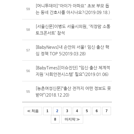
[머니투데이]"아이가 아파요" 초보 부모 돕
59
는 동네 간호사를 아시나요?(2019.09.18.)
[서울신문]이병도 서울시의원, ‘직장맘 소통
58
토크콘서트’ 참석
[BabyNews]내 손안의 서울! 임신·출산 핵
57
심 정책 TOP 5(2019.03.28)
[BabyTimes][이슈진단] “임신·출산 체계적
56
지원 ‘사회안전시스템’ 필요”(2019.01.06)
[농촌여성신문]“출산 전까지 어떤 정보도 못
55
받아”(2018.12.20)
≪ 처음
1
2
3
4
5
6
7
8
마지막 ≫