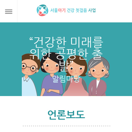
“건강한 미래를
위한 공평한 출
발”
알림마당
언론보도