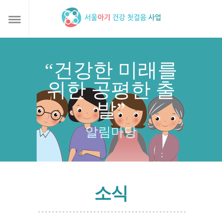
“건강한 미래를
위한 공평한 출
발”
알림마당
소식