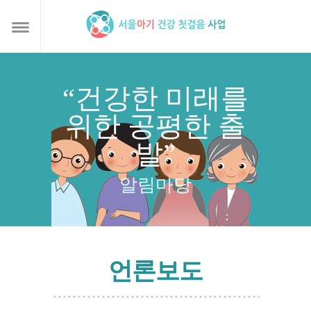
“건강한 미래를
위한 공평한 출
발”
알림마당
언론보도