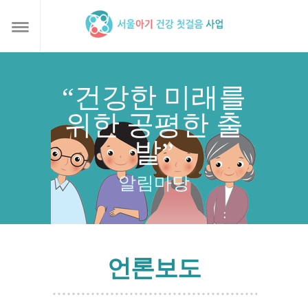
“건강한 미래를
위한 공평한 출
발”
알림마당
언론보도